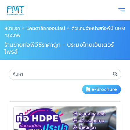
หน้าแรก
»
แคตตาล็อกออนไลน์
»
ตัวแทนจำหน่ายท่อพีบี UHM
กรุงเทพ
ร้านขายท่อพีวีซีราคาถูก - ประมงไทยเอ็นเตอร์
ไพรส์
e-Brochure