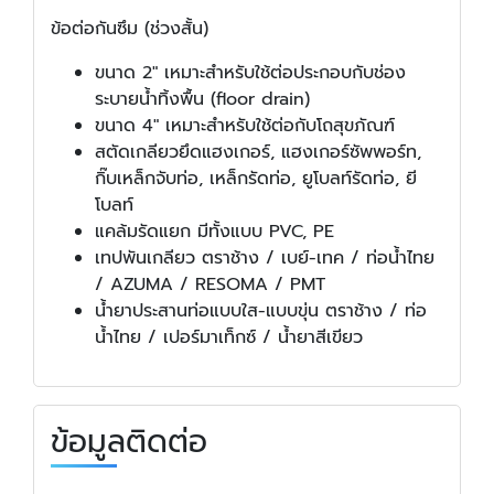
ข้อต่อกันซึม (ช่วงสั้น)
ขนาด 2" เหมาะสำหรับใช้ต่อประกอบกับช่อง
ระบายน้ำทิ้งพื้น (floor drain)
ขนาด 4" เหมาะสำหรับใช้ต่อกับโถสุขภัณฑ์
สตัดเกลียวยึดแฮงเกอร์, แฮงเกอร์ซัพพอร์ท,
กิ๊บเหล็กจับท่อ, เหล็กรัดท่อ, ยูโบลท์รัดท่อ, ยี
โบลท์
แคล้มรัดแยก มีทั้งแบบ PVC, PE
เทปพันเกลียว ตราช้าง / เบย์-เทค / ท่อน้ำไทย
/ AZUMA / RESOMA / PMT
น้ำยาประสานท่อแบบใส-แบบขุ่น ตราช้าง / ท่อ
น้ำไทย / เปอร์มาเท็กซ์ / น้ำยาสีเขียว
ข้อมูลติดต่อ