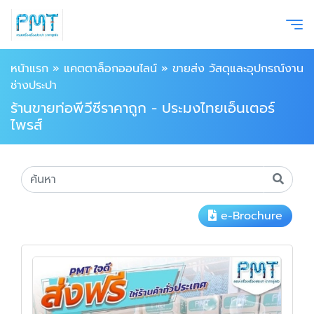
หน้าแรก
»
แคตตาล็อกออนไลน์
»
ขายส่ง วัสดุและอุปกรณ์งาน
ช่างประปา
ร้านขายท่อพีวีซีราคาถูก - ประมงไทยเอ็นเตอร์
ไพรส์
e-Brochure