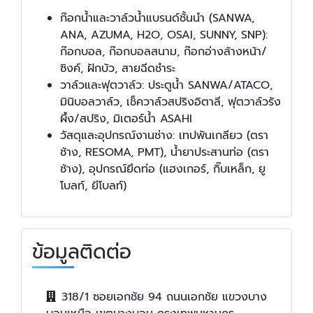
ก๊อกน้ำและวาล์วน้ำแบรนด์ชั้นนำ (SANWA,
ANA, AZUMA, H2O, OSAI, SUNNY, SNP):
ก๊อกบอล, ก๊อกบอลสนาม, ก๊อกอ่างล้างหน้า/
ซิงค์, ฝักบัว, สายฉีดชำระ
วาล์วและฟุตวาล์ว: ประตูน้ำ SANWA/ATACO,
มินิบอลวาล์ว, เช็ควาล์วสปริงอิตาลี, ฟุตวาล์วรัง
ผึ้ง/สปริง, มิเตอร์น้ำ ASAHI
วัสดุและอุปกรณ์งานช่าง: เทปพันเกลียว (ตรา
ช้าง, RESOMA, PMT), น้ำยาประสานท่อ (ตรา
ช้าง), อุปกรณ์ยึดท่อ (แฮงเกอร์, กิ๊บเหล็ก, ยู
โบลท์, ยีโบลท์)
ข้อมูลติดต่อ
318/1 ซอยเอกชัย 94 ถนนเอกชัย แขวงบาง