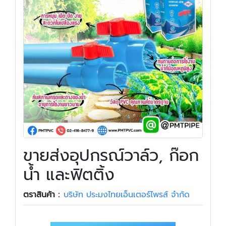
ขายส่งอุปกรณ์วาล์ว, ก๊อก
น้ำ และฟิตติ้ง
ตราสินค้า :
บริษัท ประมงไทยเอ็นเตอร์ไพรส์ จำกัด