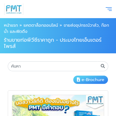
หน้าแรก
»
แคตตาล็อกออนไลน์
»
ขายส่งอุปกรณ์วาล์ว, ก๊อก
น้ำ และฟิตติ้ง
ร้านขายท่อพีวีซีราคาถูก - ประมงไทยเอ็นเตอร์
ไพรส์
e-Brochure