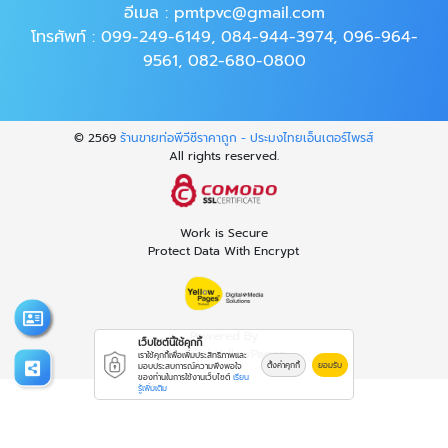
อีเมล :
pmtpvc@gmail.com
โทรศัพท์ :
099-249-6149
,
084-944-3974
,
096-964-
9561
,
082-680-0800
© 2569
ร้านขายท่อพีวีซีราคาถูก - ประมงไทยเอ็นเตอร์ไพรส์
All rights reserved.
Work is Secure
Protect Data With Encrypt
Powered By
เว็บไซต์นี้ใช้คุกกี้
Thailand YellowPages
เราใช้คุกกี้เพื่อเพิ่มประสิทธิภาพและ
ตั้งค่าคุกกี้
ยอมรับ
มอบประสบการณ์ความพึงพอใจ
ของท่านในการใช้งานเว็บไซต์
เรียน
รู้เพิ่มเติม